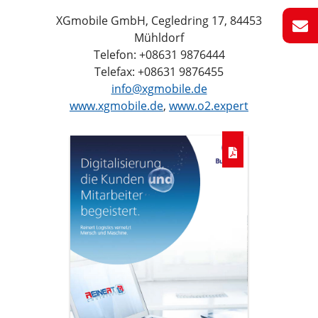
XGmobile GmbH, Cegledring 17, 84453
Mühldorf
Telefon: +08631 9876444
Telefax: +08631 9876455
info@xgmobile.de
www.xgmobile.de
,
www.o2.expert